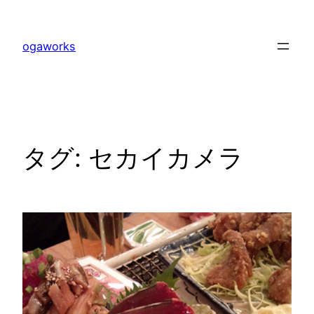
内
容
ogaworks
を
ス
キ
ッ
プ
タグ:
セカイカメラ