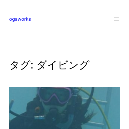
内
容
ogaworks
を
ス
キ
ッ
プ
タグ:
ダイビング