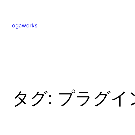
内
容
を
ogaworks
ス
キ
ッ
プ
タグ:
プラグイ