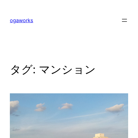
内
容
ogaworks
を
ス
キ
ッ
プ
タグ:
マンション