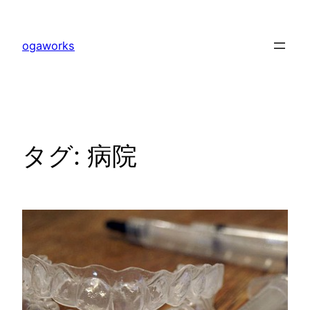
内
容
ogaworks
を
ス
キ
ッ
プ
タグ:
病院