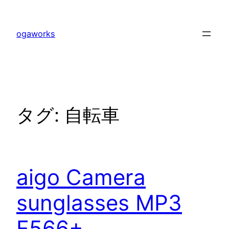
内
容
ogaworks
を
ス
キ
ッ
プ
タグ:
自転車
aigo Camera
sunglasses MP3
F566+