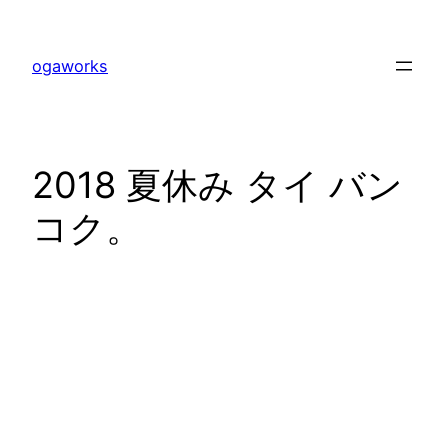
内
容
ogaworks
を
ス
キ
ッ
2018 夏休み タイ バン
プ
コク。