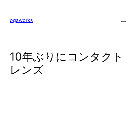
内
容
ogaworks
を
ス
キ
ッ
10年ぶりにコンタクト
プ
レンズ