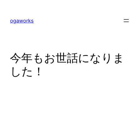
内
容
ogaworks
を
ス
キ
ッ
今年もお世話になりま
プ
した！