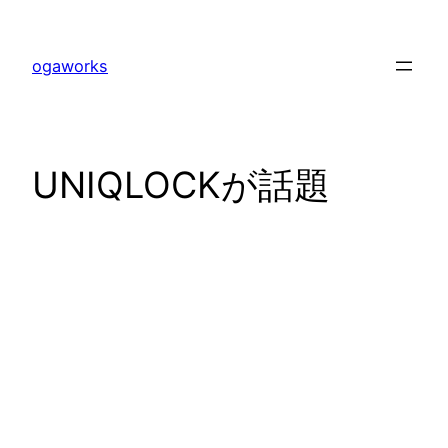
内
容
ogaworks
を
ス
キ
ッ
UNIQLOCKが話題
プ