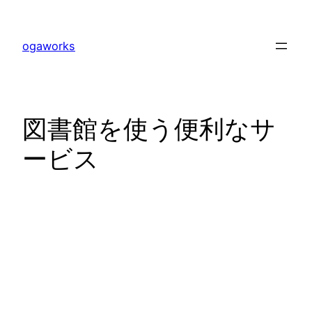
内
容
ogaworks
を
ス
キ
ッ
図書館を使う便利なサ
プ
ービス