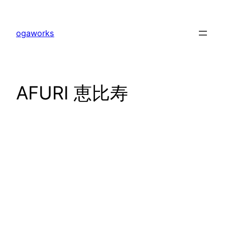
内
容
ogaworks
を
ス
キ
ッ
AFURI 恵比寿
プ