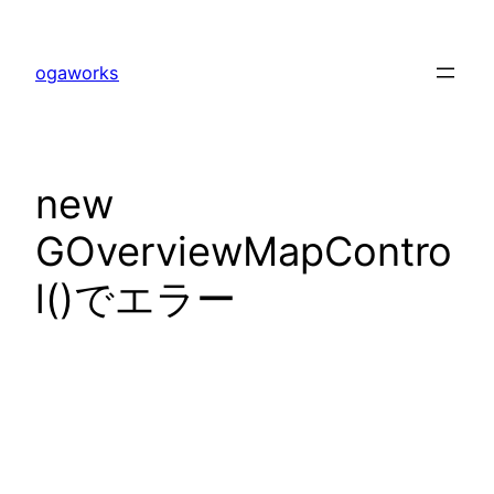
内
容
ogaworks
を
ス
キ
ッ
new
プ
GOverviewMapContro
l()でエラー