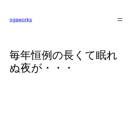
内
容
ogaworks
を
ス
キ
ッ
毎年恒例の長くて眠れ
プ
ぬ夜が・・・