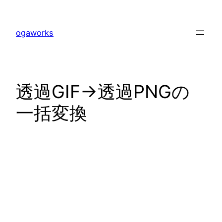
内
容
ogaworks
を
ス
キ
ッ
透過GIF->透過PNGの
プ
一括変換