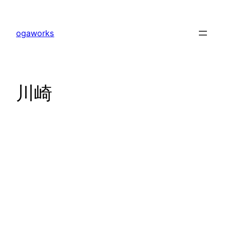
内
容
ogaworks
を
ス
キ
ッ
川崎
プ