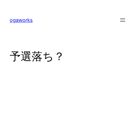
内
容
ogaworks
を
ス
キ
ッ
予選落ち？
プ