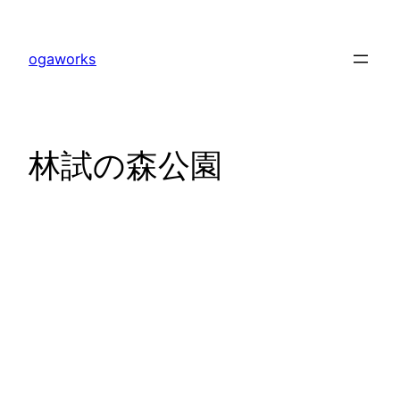
内
容
ogaworks
を
ス
キ
ッ
林試の森公園
プ