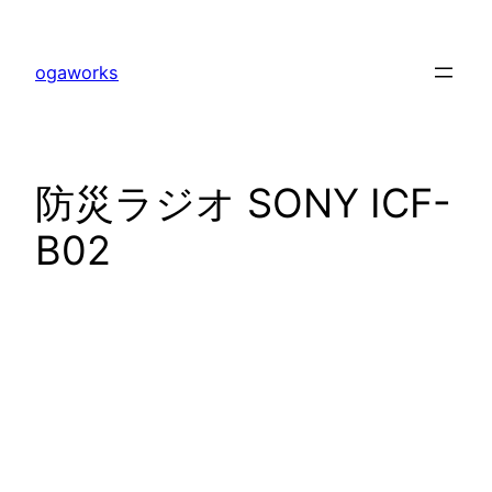
内
容
ogaworks
を
ス
キ
ッ
防災ラジオ SONY ICF-
プ
B02