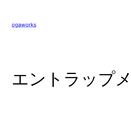
内
容
を
ogaworks
ス
キ
ッ
プ
エントラップ