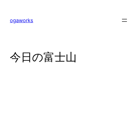
内
容
ogaworks
を
ス
キ
ッ
今日の富士山
プ