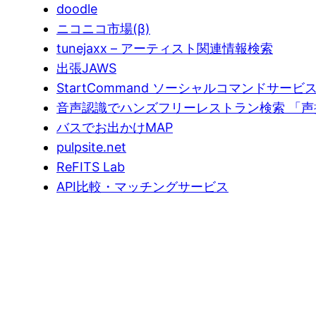
doodle
ニコニコ市場(β)
tunejaxx – アーティスト関連情報検索
出張JAWS
StartCommand ソーシャルコマンドサービ
音声認識でハンズフリーレストラン検索 「声
バスでお出かけMAP
pulpsite.net
ReFITS Lab
API比較・マッチングサービス