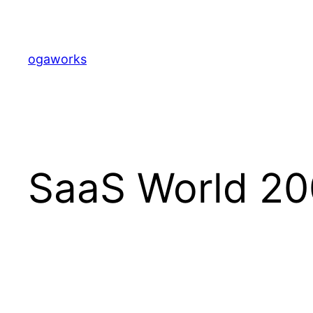
内
容
を
ogaworks
ス
キ
ッ
プ
SaaS World 20