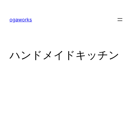
内
容
ogaworks
を
ス
キ
ッ
ハンドメイドキッチン
プ