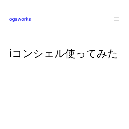
内
容
ogaworks
を
ス
キ
ッ
iコンシェル使ってみた
プ