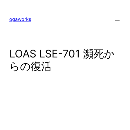
内
容
ogaworks
を
ス
キ
ッ
LOAS LSE-701 瀕死か
プ
らの復活