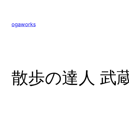
内
容
を
ogaworks
ス
キ
ッ
プ
散歩の達人 武