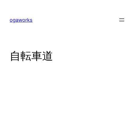
内
容
ogaworks
を
ス
キ
ッ
自転車道
プ