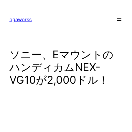
内
容
ogaworks
を
ス
キ
ッ
ソニー、Eマウントの
プ
ハンディカムNEX-
VG10が2,000ドル！