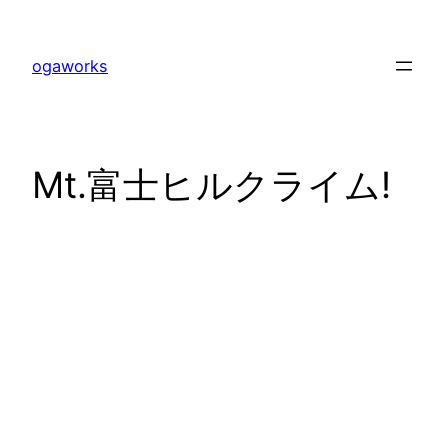
内
容
ogaworks
を
ス
キ
ッ
Mt.富士ヒルクライム!
プ