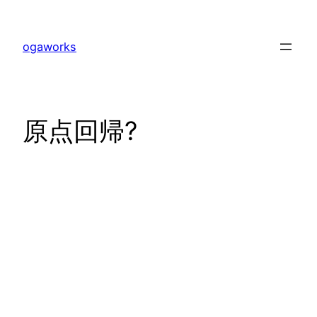
内
容
ogaworks
を
ス
キ
ッ
原点回帰?
プ