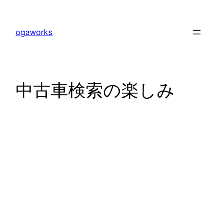
内
容
ogaworks
を
ス
キ
ッ
中古車検索の楽しみ
プ