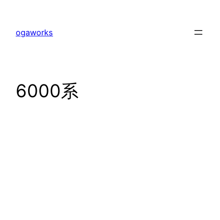
内
容
ogaworks
を
ス
キ
ッ
6000系
プ