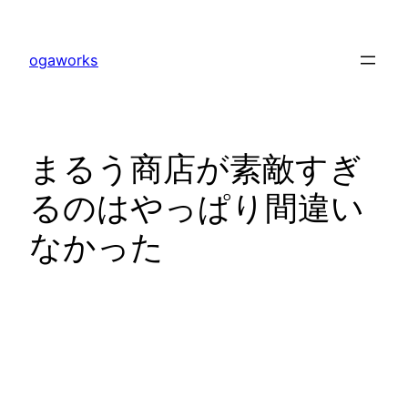
内
容
ogaworks
を
ス
キ
ッ
まるう商店が素敵すぎ
プ
るのはやっぱり間違い
なかった