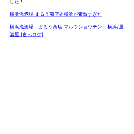
した！
横浜漁酒場 まるう商店＠横浜が素敵すぎた
横浜漁酒場 まるう商店 マルウショウテン – 横浜/居
酒屋 [食べログ]