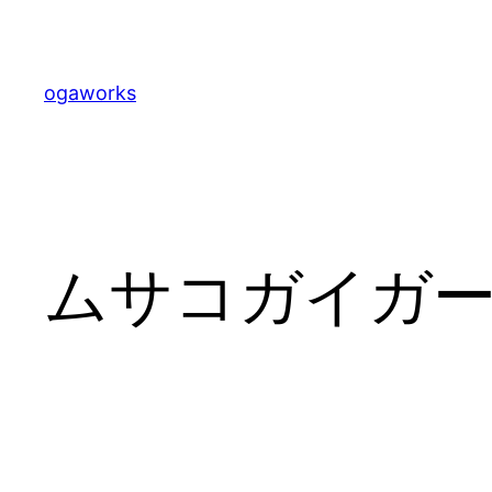
内
容
を
ogaworks
ス
キ
ッ
プ
ムサコガイガ