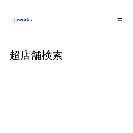
内
容
ogaworks
を
ス
キ
ッ
超店舗検索
プ