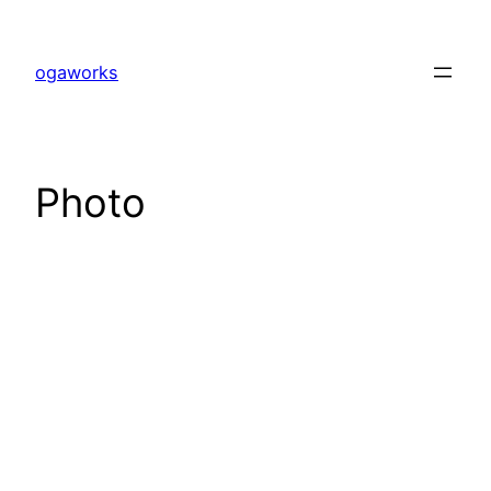
内
容
ogaworks
を
ス
キ
ッ
Photo
プ