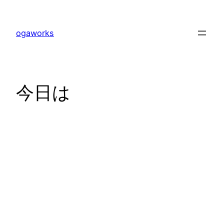
内
容
ogaworks
を
ス
キ
ッ
今日は
プ