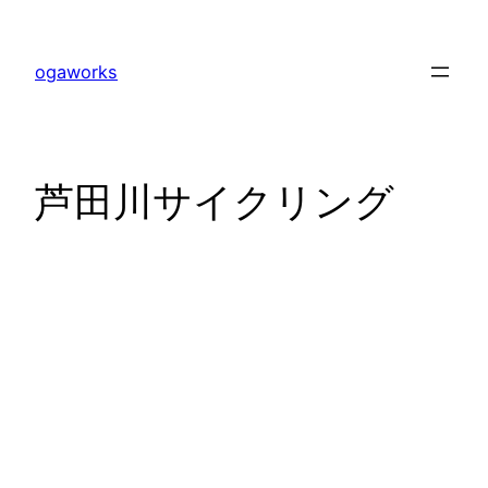
内
容
ogaworks
を
ス
キ
ッ
芦田川サイクリング
プ