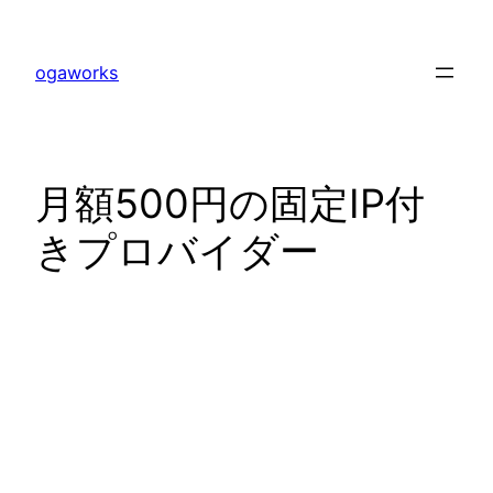
内
容
ogaworks
を
ス
キ
ッ
月額500円の固定IP付
プ
きプロバイダー