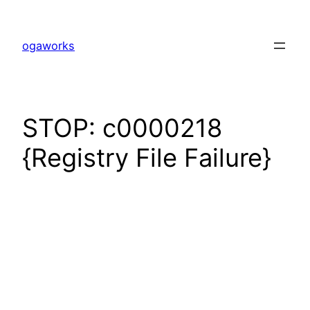
内
容
ogaworks
を
ス
キ
ッ
STOP: c0000218
プ
{Registry File Failure}