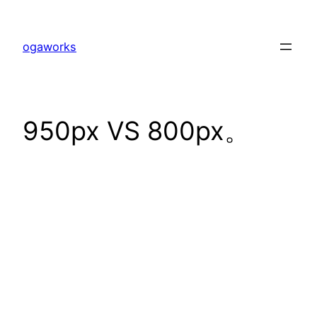
内
容
ogaworks
を
ス
キ
ッ
950px VS 800px。
プ