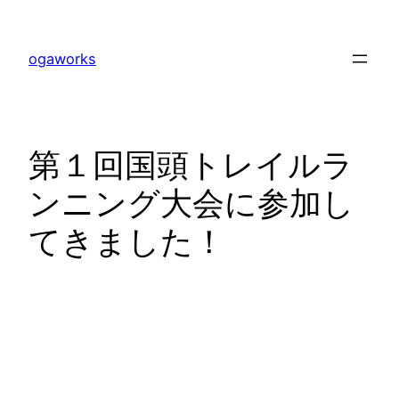
内
容
ogaworks
を
ス
キ
ッ
第１回国頭トレイルラ
プ
ンニング大会に参加し
てきました！