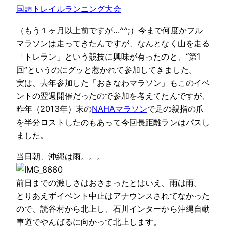
国頭トレイルランニング大会
（もう１ヶ月以上前ですが…^^;）今まで何度かフル
マラソンは走ってきたんですが、なんとなく山を走る
「トレラン」という競技に興味が有ったのと、“第1
回”というのにグッと惹かれて参加してきました。
実は、去年参加した「おきなわマラソン」もこのイベ
ントの翌週開催だったので参加を考えてたんですが、
昨年（2013年）末の
NAHAマラソン
で足の親指の爪
を半分ロストしたのもあって今回長距離ランはパスし
ました。
当日朝、沖縄は雨。。。
前日までの激しさはおさまったとはいえ、雨は雨。
とりあえずイベント中止はアナウンスされてなかった
ので、読谷村から北上し、石川インターから沖縄自動
車道でやんばるに向かって北上します。