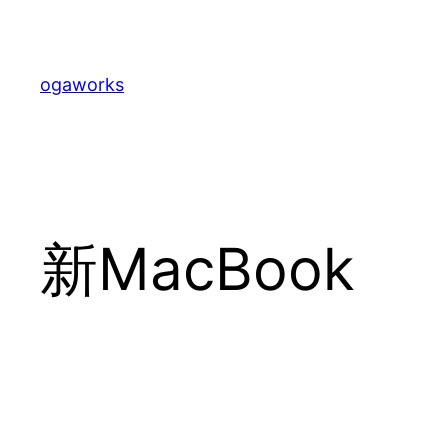
内
容
を
ogaworks
ス
キ
ッ
プ
新MacBook