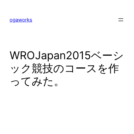
内
容
ogaworks
を
ス
キ
ッ
WROJapan2015ベーシ
プ
ック競技のコースを作
ってみた。