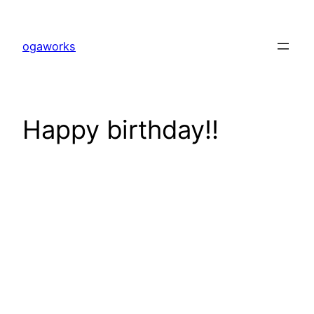
内
容
ogaworks
を
ス
キ
ッ
Happy birthday!!
プ