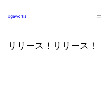
内
容
ogaworks
を
ス
キ
ッ
リリース！リリース！
プ