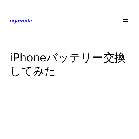
内
容
ogaworks
を
ス
キ
ッ
iPhoneバッテリー交換
プ
してみた