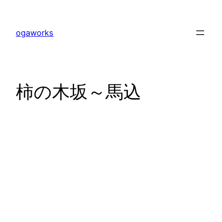
内
容
ogaworks
を
ス
キ
ッ
柿の木坂～馬込
プ