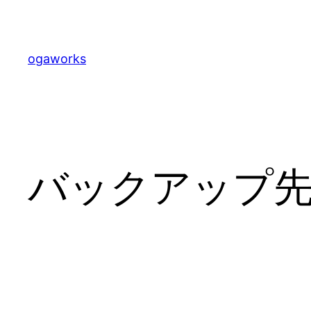
内
容
を
ogaworks
ス
キ
ッ
プ
バックアップ