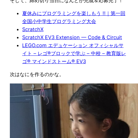
そして、締め切り当日になんとか完成＆応募完了！
夏休みにプログラミングを楽しもう !!｜第一回
全国小中学生プログラミング大会
ScratchX
ScratchX EV3 Extension — Code & Circuit
LEGO.com エデュケーション オフィシャルサ
イト – レゴ®ブロックで学ぶ – 中校 – 教育版レ
ゴ® マインドストーム® EV3
次はなにを作るのかな。