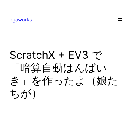
内
容
ogaworks
を
ス
キ
ッ
ScratchX + EV3 で
プ
「暗算自動はんばい
き」を作ったよ（娘た
ちが）